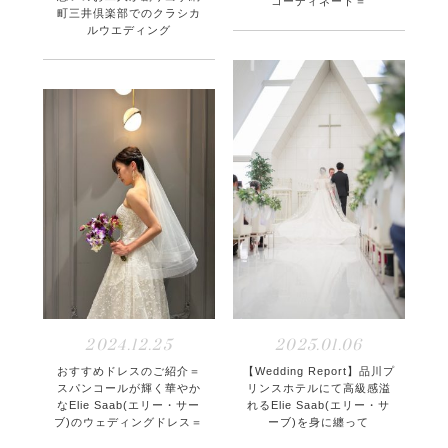
コーディネート＝
町三井倶楽部でのクラシカ
ルウエディング
2025.01.06
2024.12.25
【Wedding Report】品川プ
おすすめドレスのご紹介＝
リンスホテルにて高級感溢
スパンコールが輝く華やか
れるElie Saab(エリー・サ
なElie Saab(エリー・サー
ーブ)を身に纏って
ブ)のウェディングドレス＝