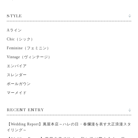
STYLE
Aライン
Chic（シック）
Feminine（フェミニン）
Vintage（ヴィンテージ）
エンパイア
スレンダー
ボールガウン
マーメイド
RECENT ENTRY
【Wedding Report】萬屋本店～ハレの日・春爛漫を表す大正浪漫スタ
イリング～