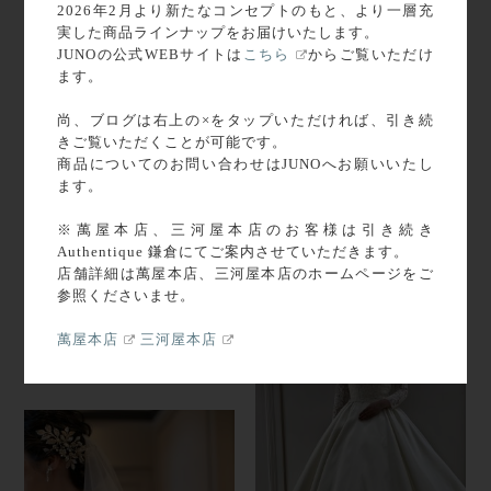
2026年2月より新たなコンセプトのもと、より一層充
実した商品ラインナップをお届けいたします。
JUNOの公式WEBサイトは
こちら
からご覧いただけ
ます。
尚、ブログは右上の×をタップいただければ、引き続
きご覧いただくことが可能です。
商品についてのお問い合わせはJUNOへお願いいたし
ます。
2021.11.22
※萬屋本店、三河屋本店のお客様は引き続き
【アコールハーブでの前撮りお
Authentique 鎌倉にてご案内させていただきます。
写真のご紹介】
店舗詳細は萬屋本店、三河屋本店のホームページをご
2021.11.30
参照くださいませ。
正真正銘のオートクチュールブ
ランドElie Saab（エリー・サ
萬屋本店
三河屋本店
ーブ）【ドレスのご紹介】