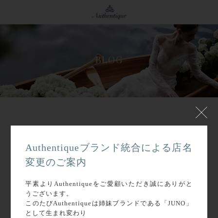
BLOG
2021.11
ARCHIVE :
Authentiqueブランド統合による店名
変更のご案内
平素よりAuthentiqueをご愛顧いただき誠にありがと
うございます。
このたびAuthentiqueは姉妹ブランドである「JUNO」
として生まれ変わり