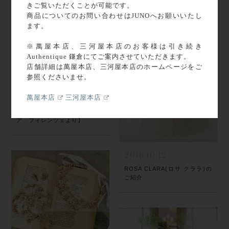
きご覧いただくことが可能です。
商品についてのお問い合わせはJUNOへお願いいたし
ます。
※萬屋本店、三河屋本店のお客様は引き続き
Authentique 鎌倉にてご案内させていただきます。
店舗詳細は萬屋本店、三河屋本店のホームページをご
参照くださいませ。
萬屋本店
三河屋本店
2016.10.17
WEDDING REPORT【イタリ
ア フィレンツェより】
2016.10.12
ROSA CLARA(ロサ クララ)の
ご紹介