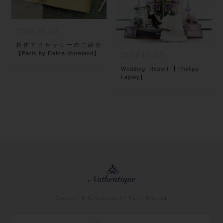
2016.10.05
新作アクセサリーのご紹介
【Paris by Debra Moreland】
2016.10.05
Wedding Report【Phillipa
Lepley】
Copyright
© Authentique
All Rights Reserved.