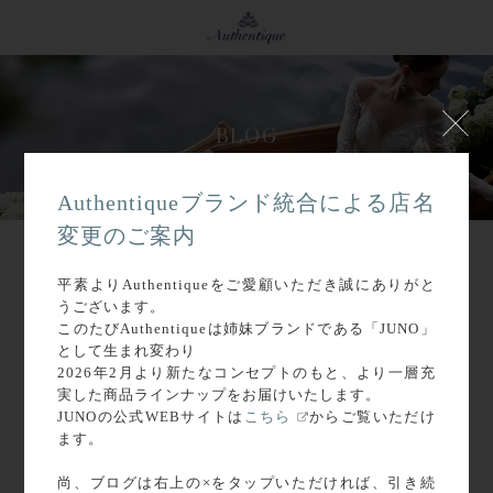
BLOG
Authentiqueブランド統合による店名
変更のご案内
平素よりAuthentiqueをご愛顧いただき誠にありがと
2016.10
ARCHIVE :
うございます。
このたびAuthentiqueは姉妹ブランドである「JUNO」
として生まれ変わり
2026年2月より新たなコンセプトのもと、より一層充
実した商品ラインナップをお届けいたします。
JUNOの公式WEBサイトは
こちら
からご覧いただけ
ます。
尚、ブログは右上の×をタップいただければ、引き続