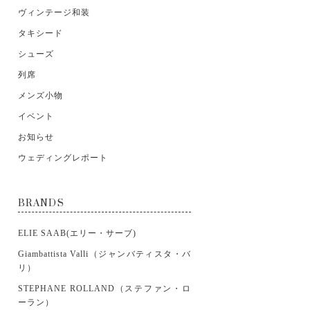
ヴィンテージ和装
タキシード
シューズ
列席
メンズ小物
イベント
お知らせ
ウェディングレポート
BRANDS
ELIE SAAB(エリー・サーブ)
Giambattista Valli（ジャンバティスタ・バ
リ）
STEPHANE ROLLAND（ステファン・ロ
ーラン）