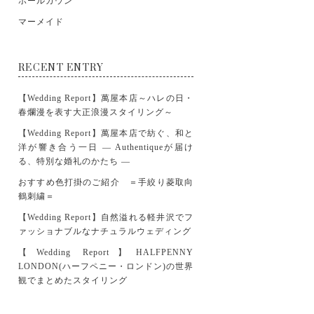
ボールガウン
マーメイド
RECENT ENTRY
【Wedding Report】萬屋本店～ハレの日・
春爛漫を表す大正浪漫スタイリング～
【Wedding Report】萬屋本店で紡ぐ、和と
洋が響き合う一日 ― Authentiqueが届け
る、特別な婚礼のかたち ―
おすすめ色打掛のご紹介 ＝手絞り菱取向
鶴刺繍＝
【Wedding Report】自然溢れる軽井沢でフ
ァッショナブルなナチュラルウェディング
【Wedding Report】HALFPENNY
LONDON(ハーフペニー・ロンドン)の世界
観でまとめたスタイリング