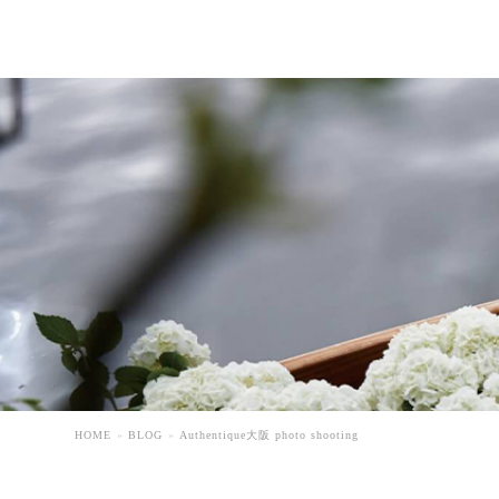
HOME
BLOG
Authentique大阪 photo shooting