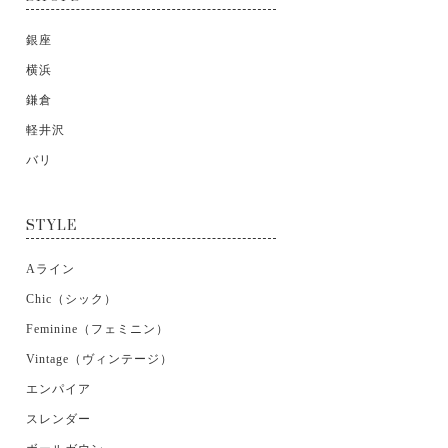
銀座
横浜
鎌倉
軽井沢
バリ
STYLE
Aライン
Chic（シック）
Feminine（フェミニン）
Vintage（ヴィンテージ）
エンパイア
スレンダー