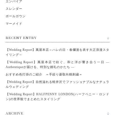
エンパイア
スレンダー
ボールガウン
マーメイド
RECENT ENTRY
【Wedding Report】萬屋本店～ハレの日・春爛漫を表す大正浪漫スタ
イリング～
【Wedding Report】萬屋本店で紡ぐ、和と洋が響き合う一日 ―
Authentiqueが届ける、特別な婚礼のかたち ―
おすすめ色打掛のご紹介 ＝手絞り菱取向鶴刺繍＝
【Wedding Report】自然溢れる軽井沢でファッショナブルなナチュラ
ルウェディング
【Wedding Report】HALFPENNY LONDON(ハーフペニー・ロンド
ン)の世界観でまとめたスタイリング
ARCHIVE