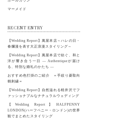
ボールガウン
マーメイド
RECENT ENTRY
【Wedding Report】萬屋本店～ハレの日・
春爛漫を表す大正浪漫スタイリング～
【Wedding Report】萬屋本店で紡ぐ、和と
洋が響き合う一日 ― Authentiqueが届け
る、特別な婚礼のかたち ―
おすすめ色打掛のご紹介 ＝手絞り菱取向
鶴刺繍＝
【Wedding Report】自然溢れる軽井沢でフ
ァッショナブルなナチュラルウェディング
【Wedding Report】HALFPENNY
LONDON(ハーフペニー・ロンドン)の世界
観でまとめたスタイリング