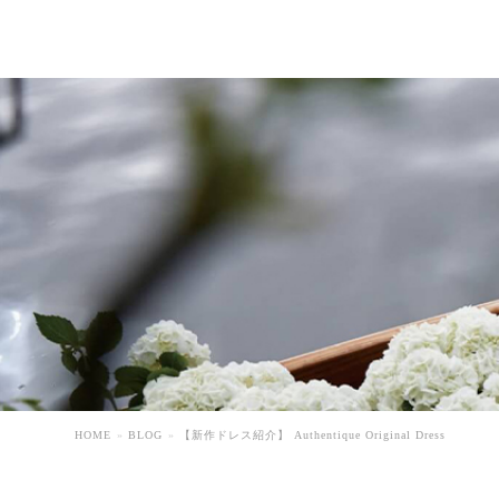
HOME
BLOG
【新作ドレス紹介】 Authentique Original Dress