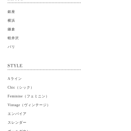
銀座
横浜
鎌倉
軽井沢
バリ
STYLE
Aライン
Chic（シック）
Feminine（フェミニン）
Vintage（ヴィンテージ）
エンパイア
スレンダー