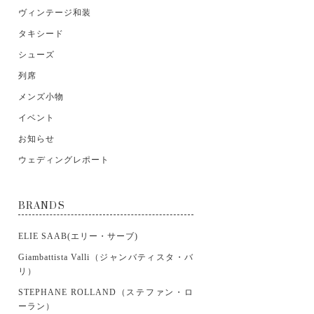
ヴィンテージ和装
タキシード
シューズ
列席
メンズ小物
イベント
お知らせ
ウェディングレポート
BRANDS
ELIE SAAB(エリー・サーブ)
Giambattista Valli（ジャンバティスタ・バ
リ）
STEPHANE ROLLAND（ステファン・ロ
ーラン）