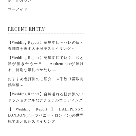
ボールガウン
マーメイド
RECENT ENTRY
【Wedding Report】萬屋本店～ハレの日・
春爛漫を表す大正浪漫スタイリング～
【Wedding Report】萬屋本店で紡ぐ、和と
洋が響き合う一日 ― Authentiqueが届け
る、特別な婚礼のかたち ―
おすすめ色打掛のご紹介 ＝手絞り菱取向
鶴刺繍＝
【Wedding Report】自然溢れる軽井沢でフ
ァッショナブルなナチュラルウェディング
【Wedding Report】HALFPENNY
LONDON(ハーフペニー・ロンドン)の世界
観でまとめたスタイリング