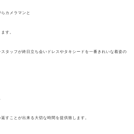
がらカメラマンと
きます。
ンスタッフが終日立ち会いドレスやタキシードを一番きれいな着姿の
し
い返すことが出来る大切な時間を提供致します。