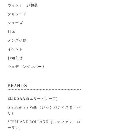
ヴィンテージ和装
タキシード
シューズ
列席
メンズ小物
イベント
お知らせ
ウェディングレポート
BRANDS
ELIE SAAB(エリー・サーブ)
Giambattista Valli（ジャンバティスタ・バ
リ）
STEPHANE ROLLAND（ステファン・ロ
ーラン）