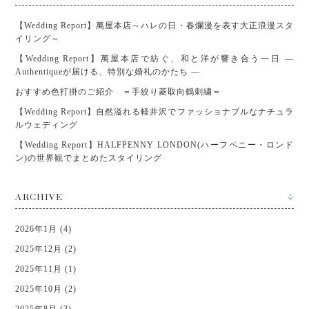
【Wedding Report】萬屋本店～ハレの日・春爛漫を表す大正浪漫スタ
イリング～
【Wedding Report】萬屋本店で紡ぐ、和と洋が響き合う一日 ―
Authentiqueが届ける、特別な婚礼のかたち ―
おすすめ色打掛のご紹介 ＝手絞り菱取向鶴刺繍＝
【Wedding Report】自然溢れる軽井沢でファッショナブルなナチュラ
ルウェディング
【Wedding Report】HALFPENNY LONDON(ハーフペニー・ロンド
ン)の世界観でまとめたスタイリング
ARCHIVE
2026年1月 (4)
2025年12月 (2)
2025年11月 (1)
2025年10月 (2)
2025年8月 (3)