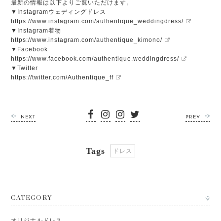
最新の情報は以下よりご覧いただけます。
▼Instagramウェディングドレス
https://www.
instagram.com/authentique_
weddingdress/
▼Instagram着物
https://www.
instagram.com/authentique_
kimono/
▼Facebook
https://www.facebook.
com/authentique.weddingdress/
▼Twitter
https://twitter.com/
Authentique_ff
NEXT
PREV
Tags
ドレス
CATEGORY
オリジナルドレス