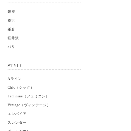
銀座
横浜
鎌倉
軽井沢
バリ
STYLE
Aライン
Chic（シック）
Feminine（フェミニン）
Vintage（ヴィンテージ）
エンパイア
スレンダー