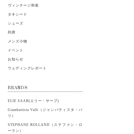
ヴィンテージ和装
タキシード
シューズ
列席
メンズ小物
イベント
お知らせ
ウェディングレポート
BRANDS
ELIE SAAB(エリー・サーブ)
Giambattista Valli（ジャンバティスタ・バ
リ）
STEPHANE ROLLAND（ステファン・ロ
ーラン）