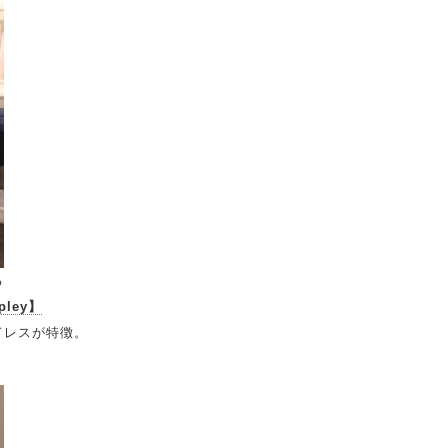
る
epley】
ドレスが特徴。