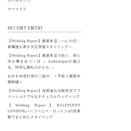
ボールガウン
マーメイド
RECENT ENTRY
【Wedding Report】萬屋本店～ハレの日・
春爛漫を表す大正浪漫スタイリング～
【Wedding Report】萬屋本店で紡ぐ、和と
洋が響き合う一日 ― Authentiqueが届け
る、特別な婚礼のかたち ―
おすすめ色打掛のご紹介 ＝手絞り菱取向
鶴刺繍＝
【Wedding Report】自然溢れる軽井沢でフ
ァッショナブルなナチュラルウェディング
【Wedding Report】HALFPENNY
LONDON(ハーフペニー・ロンドン)の世界
観でまとめたスタイリング