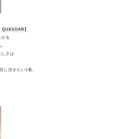
 QUASOAR】
上がる
品。
美しさは
召し頂きたい1着。