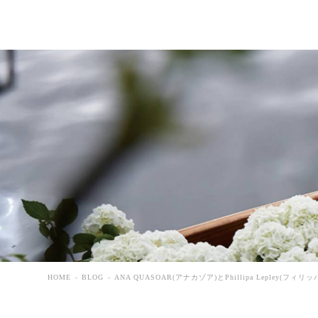
HOME
BLOG
ANA QUASOAR(アナカゾア)とPhillipa Lepley(